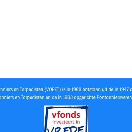
niers en Torpedisten (VOPET) is in 1998 ontstaan uit de in 1947 
nniers en Torpedisten en de in 1983 opgerichte Pontonniersveren