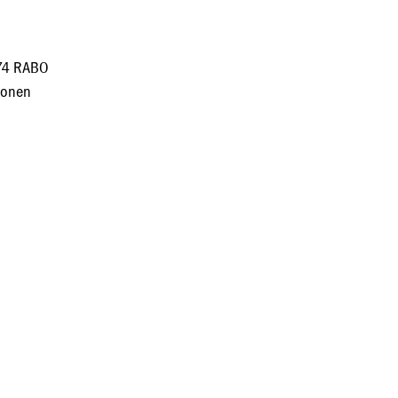
L74 RABO
jwonen