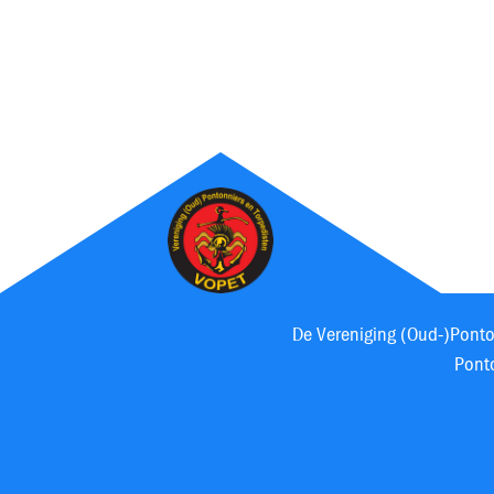
De Vereniging (Oud-)Ponton
Ponto