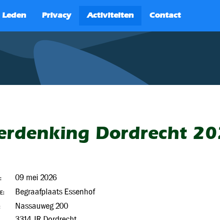
SEARCH
erdenking Dordrecht 2
09 mei 2026
:
Begraafplaats Essenhof
E:
Nassauweg 200
:
3314 JR Dordrecht