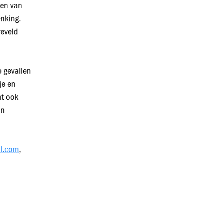
ien van
nking.
reveld
e gevallen
je en
nt ook
jn
il.com
,