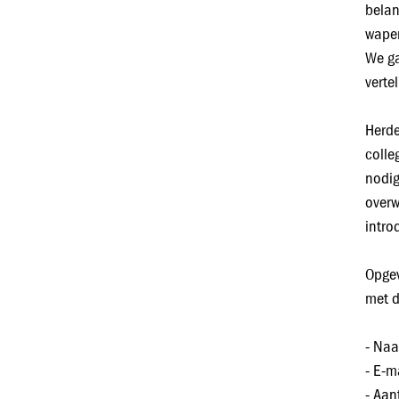
belan
wapen
We ga
verte
Herde
colle
nodig
overw
intro
Opgev
met d
- Na
- E-m
- Aan