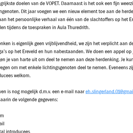
grijkste doelen van de VOPET. Daarnaast is het ook een fijn weerz
genoten. Dit jaar voegen we een nieuw element toe aan de herde
an het persoonlijke verhaal van één van de slachtoffers op het E
llen tijdens de toespraken in Aula Thuredrith.
nken is eigenlijk geen vrijblijvendheid, we zijn het verplicht aan d
ga’s op het Ereveld en hun nabestaanden. We doen een appel op 
en je van harte uit om deel te nemen aan deze herdenking. Je ku
egen om met enkele lichtingsgenoten deel te nemen. Eveneens zi
ducees welkom.
en is nog mogelijk d.m.v. een e-mail naar
eh.slingerland.01@gma
aarin de volgende gegevens:
am
ail
tal introducees