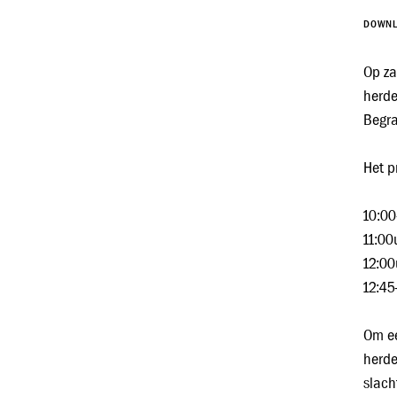
DOWN
Op za
herde
Begra
Het p
10:0
11:0
12:0
12:45
Om ee
herde
slach