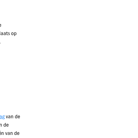
e
laats op
.
lag
van de
n de
én van de