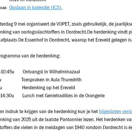
Opslaan in kalender (ICS).
LOAD
terdag 9 mei organiseert de VOPET, zoals gebruikelijk, de jaarlijks
nking van oorlogsslachtoffers in Dordrecht.De herdenking vindt p
afplaats De Essenhof in Dordrecht, waarop het Ereveld gelegen is
rogramma van de herdenking:
0-10:45u Ontvangst in Wilhelminazaal
0u Toespraken in Aula Thuredrith
0u Herdenking op het Ereveld
-14:30u Lunch met Genietradities in de Orangerie
n indruk te krijgen van de herdenking kun je het
bijgesloten vers
nking van 2025 uit de laatste Pontonnier lezen. Het herdenken va
toffers die vielen in de meidagen van 1940 rondom Dordrecht is é