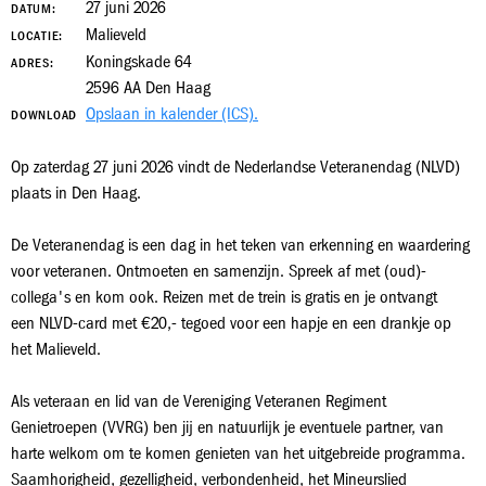
27 juni 2026
DATUM:
Malieveld
LOCATIE:
Koningskade 64
ADRES:
2596 AA Den Haag
Opslaan in kalender (ICS).
DOWNLOAD
Op zaterdag 27 juni 2026 vindt de Nederlandse Veteranendag (NLVD)
plaats in Den Haag.
De Veteranendag is een dag in het teken van erkenning en waardering
voor veteranen. Ontmoeten en samenzijn. Spreek af met (oud)-
collega's en kom ook. Reizen met de trein is gratis en je ontvangt
een NLVD-card met €20,- tegoed voor een hapje en een drankje op
het Malieveld.
Als veteraan en lid van de Vereniging Veteranen Regiment
Genietroepen (VVRG) ben jij en natuurlijk je eventuele partner, van
harte welkom om te komen genieten van het uitgebreide programma.
Saamhorigheid, gezelligheid, verbondenheid, het Mineurslied